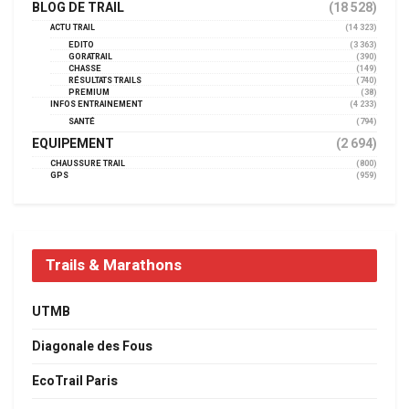
BLOG DE TRAIL
(18 528)
ACTU TRAIL
(14 323)
EDITO
(3 363)
GORATRAIL
(390)
CHASSE
(149)
RÉSULTATS TRAILS
(740)
PREMIUM
(38)
INFOS ENTRAINEMENT
(4 233)
SANTÉ
(794)
EQUIPEMENT
(2 694)
CHAUSSURE TRAIL
(800)
GPS
(959)
Trails & Marathons
UTMB
Diagonale des Fous
EcoTrail Paris