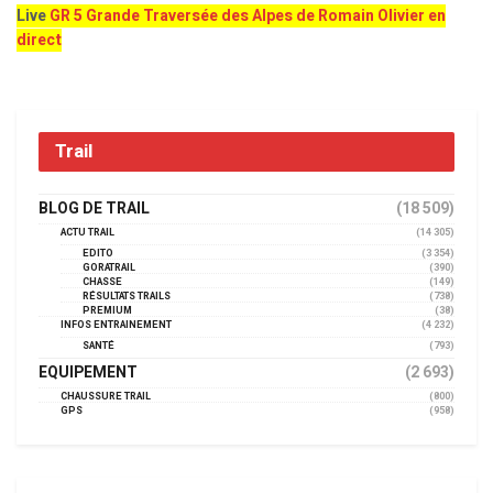
Live
GR 5 Grande Traversée des Alpes de Romain Olivier en
direct
Trail
BLOG DE TRAIL
(18 509)
ACTU TRAIL
(14 305)
EDITO
(3 354)
GORATRAIL
(390)
CHASSE
(149)
RÉSULTATS TRAILS
(738)
PREMIUM
(38)
INFOS ENTRAINEMENT
(4 232)
SANTÉ
(793)
EQUIPEMENT
(2 693)
CHAUSSURE TRAIL
(800)
GPS
(958)