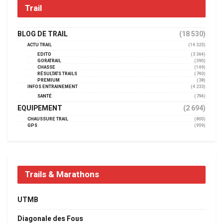
Trail
BLOG DE TRAIL
(18 530)
ACTU TRAIL
(14 325)
EDITO
(3 364)
GORATRAIL
(390)
CHASSE
(149)
RÉSULTATS TRAILS
(740)
PREMIUM
(38)
INFOS ENTRAINEMENT
(4 233)
SANTÉ
(794)
EQUIPEMENT
(2 694)
CHAUSSURE TRAIL
(800)
GPS
(959)
Trails & Marathons
UTMB
Diagonale des Fous