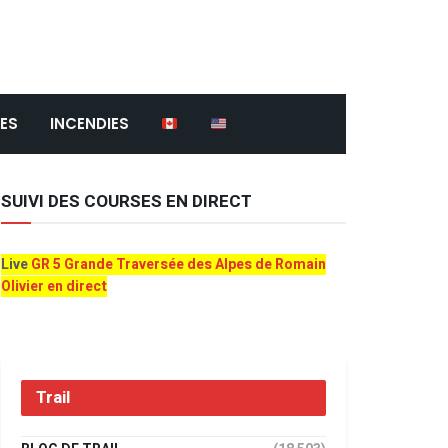
ES
INCENDIES
SUIVI DES COURSES EN DIRECT
Live
GR 5 Grande Traversée des Alpes de Romain
Olivier en direct
Trail