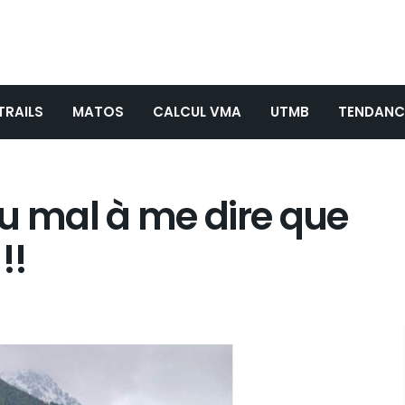
TRAILS
MATOS
CALCUL VMA
UTMB
TENDANC
u mal à me dire que
!!