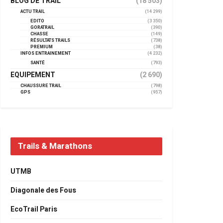
BLOG DE TRAIL
(18 503)
ACTU TRAIL
(14 299)
EDITO
(3 350)
GORATRAIL
(390)
CHASSE
(149)
RÉSULTATS TRAILS
(738)
PREMIUM
(38)
INFOS ENTRAINEMENT
(4 232)
SANTÉ
(793)
EQUIPEMENT
(2 690)
CHAUSSURE TRAIL
(798)
GPS
(957)
Trails & Marathons
UTMB
Diagonale des Fous
EcoTrail Paris