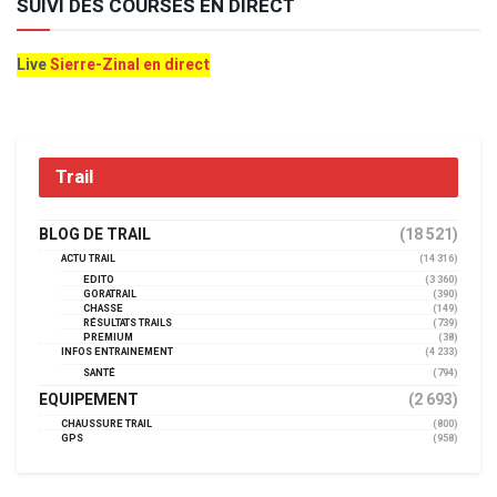
SUIVI DES COURSES EN DIRECT
Live
Sierre-Zinal en direct
Trail
BLOG DE TRAIL
(18 521)
ACTU TRAIL
(14 316)
EDITO
(3 360)
GORATRAIL
(390)
CHASSE
(149)
RÉSULTATS TRAILS
(739)
PREMIUM
(38)
INFOS ENTRAINEMENT
(4 233)
SANTÉ
(794)
EQUIPEMENT
(2 693)
CHAUSSURE TRAIL
(800)
GPS
(958)