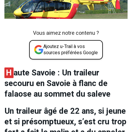
Vous aimez notre contenu ?
Ajoutez u-Trail à vos
sources préférées Google
H
aute Savoie : Un traileur
secouru en Savoie à flanc de
falaose au sommet du saleve
Un traileur âgé de 22 ans, si jeune
et si présomptueux, s’est cru trop