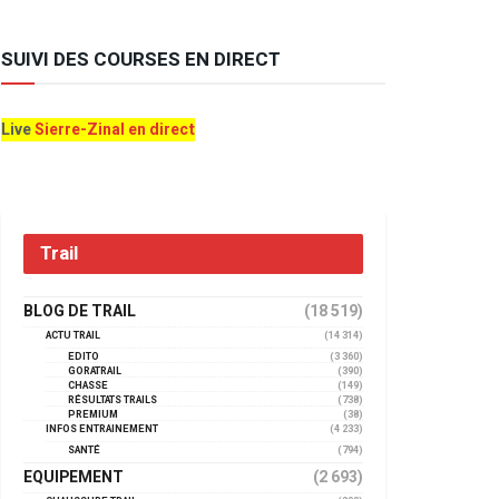
SUIVI DES COURSES EN DIRECT
Live
Sierre-Zinal en direct
Trail
BLOG DE TRAIL
(18 519)
ACTU TRAIL
(14 314)
EDITO
(3 360)
GORATRAIL
(390)
CHASSE
(149)
RÉSULTATS TRAILS
(738)
PREMIUM
(38)
INFOS ENTRAINEMENT
(4 233)
SANTÉ
(794)
EQUIPEMENT
(2 693)