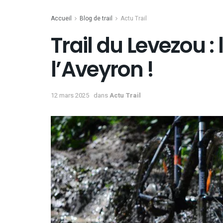
Accueil
Blog de trail
Actu Trail
Trail du Levezou :
l’Aveyron !
12 mars 2025
dans
Actu Trail