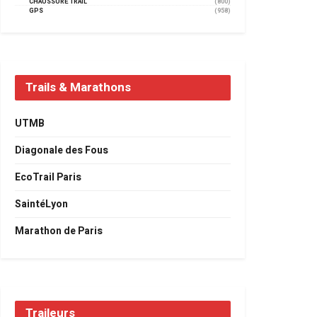
CHAUSSURE TRAIL
(800)
GPS
(958)
Trails & Marathons
UTMB
Diagonale des Fous
EcoTrail Paris
SaintéLyon
Marathon de Paris
Traileurs