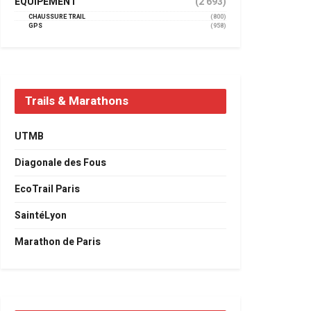
EQUIPEMENT
(2 693)
CHAUSSURE TRAIL
(800)
GPS
(958)
Trails & Marathons
UTMB
Diagonale des Fous
EcoTrail Paris
SaintéLyon
Marathon de Paris