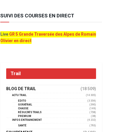
SUIVI DES COURSES EN DIRECT
Live
GR 5 Grande Traversée des Alpes de Romain
Olivier en direct
Trail
BLOG DE TRAIL
(18 509)
ACTU TRAIL
(14 305)
EDITO
(3 354)
GORATRAIL
(390)
CHASSE
(149)
RÉSULTATS TRAILS
(738)
PREMIUM
(38)
INFOS ENTRAINEMENT
(4 232)
SANTÉ
(793)