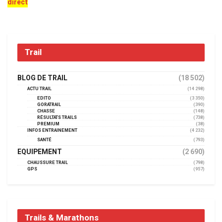
direct
Trail
BLOG DE TRAIL
(18 502)
ACTU TRAIL
(14 298)
EDITO
(3 350)
GORATRAIL
(390)
CHASSE
(148)
RÉSULTATS TRAILS
(738)
PREMIUM
(38)
INFOS ENTRAINEMENT
(4 232)
SANTÉ
(793)
EQUIPEMENT
(2 690)
CHAUSSURE TRAIL
(798)
GPS
(957)
Trails & Marathons