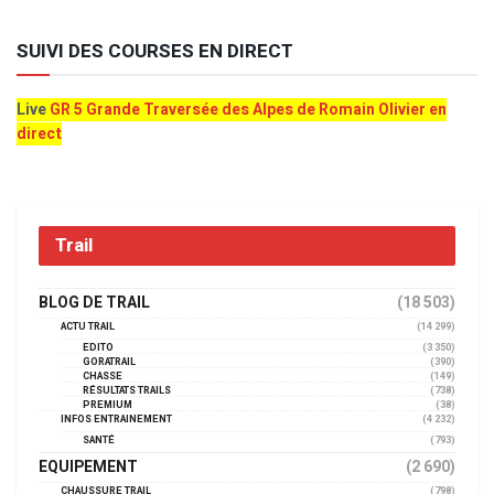
SUIVI DES COURSES EN DIRECT
Live
GR 5 Grande Traversée des Alpes de Romain Olivier en
direct
Trail
BLOG DE TRAIL
(18 503)
ACTU TRAIL
(14 299)
EDITO
(3 350)
GORATRAIL
(390)
CHASSE
(149)
RÉSULTATS TRAILS
(738)
PREMIUM
(38)
INFOS ENTRAINEMENT
(4 232)
SANTÉ
(793)
EQUIPEMENT
(2 690)
CHAUSSURE TRAIL
(798)