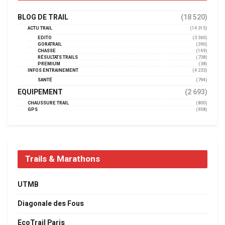
BLOG DE TRAIL
(18 520)
ACTU TRAIL
(14 315)
EDITO
(3 360)
GORATRAIL
(390)
CHASSE
(149)
RÉSULTATS TRAILS
(738)
PREMIUM
(38)
INFOS ENTRAINEMENT
(4 233)
SANTÉ
(794)
EQUIPEMENT
(2 693)
CHAUSSURE TRAIL
(800)
GPS
(958)
Trails & Marathons
UTMB
Diagonale des Fous
EcoTrail Paris