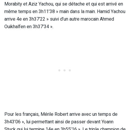
Morabity et Aziz Yachou, qui se détache et qui est arrivé en
même temps en 3h11’38 » main dans la main. Hamid Yachou
arrive 4e en 3h37’22 » suivi d’un autre marocain Ahmed
Ouikhalfen en 3h37’34 ».
Pour les français, Mérile Robert arrive avec un temps de
3h43’06 », lui permettant ainsi de passer devant Yoann
Stuck qui lui termine 14e en 3h55’16 ». Le triple champion de