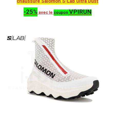
chaussure Salomon S-Lab Ultra Dust
-25%
VPIRUN
avec le
coupon