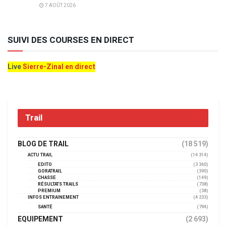
7 AOÛT 2026
SUIVI DES COURSES EN DIRECT
Live
Sierre-Zinal en direct
Trail
BLOG DE TRAIL
(18 519)
ACTU TRAIL
(14 314)
EDITO
(3 360)
GORATRAIL
(390)
CHASSE
(149)
RÉSULTATS TRAILS
(738)
PREMIUM
(38)
INFOS ENTRAINEMENT
(4 233)
SANTÉ
(794)
EQUIPEMENT
(2 693)