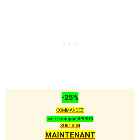
-25%
COMMANDEZ
avec le
coupon VPIRUN
SUR I-RUN
MAINTENANT