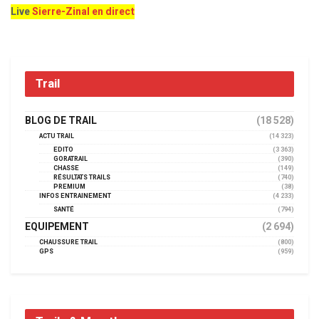
Live
Sierre-Zinal en direct
Trail
BLOG DE TRAIL
(18 528)
ACTU TRAIL
(14 323)
EDITO
(3 363)
GORATRAIL
(390)
CHASSE
(149)
RÉSULTATS TRAILS
(740)
PREMIUM
(38)
INFOS ENTRAINEMENT
(4 233)
SANTÉ
(794)
EQUIPEMENT
(2 694)
CHAUSSURE TRAIL
(800)
GPS
(959)