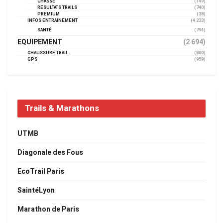
CHASSE
(149)
RÉSULTATS TRAILS
(740)
PREMIUM
(38)
INFOS ENTRAINEMENT
(4 233)
SANTÉ
(794)
EQUIPEMENT
(2 694)
CHAUSSURE TRAIL
(800)
GPS
(959)
Trails & Marathons
UTMB
Diagonale des Fous
EcoTrail Paris
SaintéLyon
Marathon de Paris