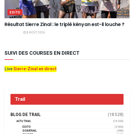
EDITO
Résultat Sierre Zinal : le triplé kényan est-il louche ?
8 AOÛT 2026
SUIVI DES COURSES EN DIRECT
Live
Sierre-Zinal en direct
Trail
BLOG DE TRAIL
(18 528)
ACTU TRAIL
(14 323)
EDITO
(3 363)
GORATRAIL
(390)