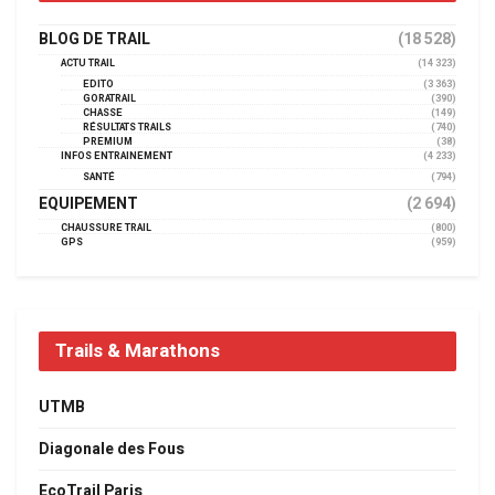
BLOG DE TRAIL
(18 528)
ACTU TRAIL
(14 323)
EDITO
(3 363)
GORATRAIL
(390)
CHASSE
(149)
RÉSULTATS TRAILS
(740)
PREMIUM
(38)
INFOS ENTRAINEMENT
(4 233)
SANTÉ
(794)
EQUIPEMENT
(2 694)
CHAUSSURE TRAIL
(800)
GPS
(959)
Trails & Marathons
UTMB
Diagonale des Fous
EcoTrail Paris