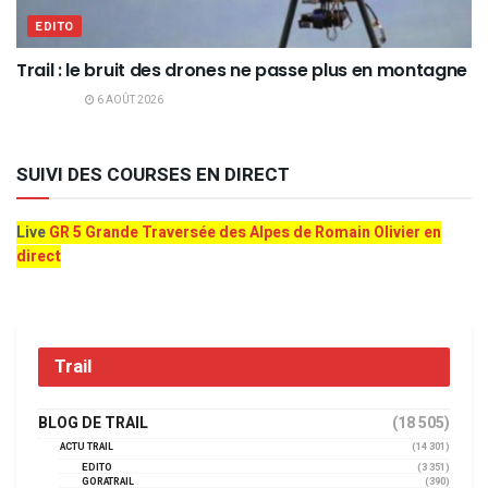
EDITO
Trail : le bruit des drones ne passe plus en montagne
6 AOÛT 2026
SUIVI DES COURSES EN DIRECT
Live
GR 5 Grande Traversée des Alpes de Romain Olivier en
direct
Trail
BLOG DE TRAIL
(18 505)
ACTU TRAIL
(14 301)
EDITO
(3 351)
GORATRAIL
(390)