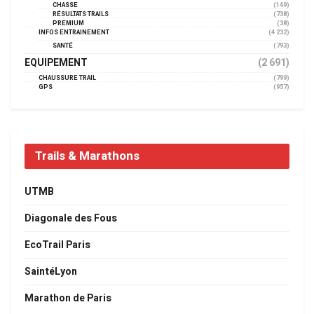
CHASSE
(149)
RÉSULTATS TRAILS
(738)
PREMIUM
(38)
INFOS ENTRAINEMENT
(4 232)
SANTÉ
(793)
EQUIPEMENT
(2 691)
CHAUSSURE TRAIL
(799)
GPS
(957)
Trails & Marathons
UTMB
Diagonale des Fous
EcoTrail Paris
SaintéLyon
Marathon de Paris