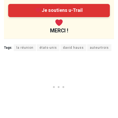
Je soutiens u-Trail
MERCI !
Tags:
la réunion
états-unis
david hauss
auteurtrois