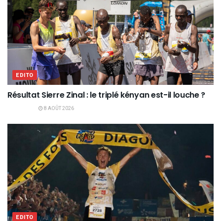
EDITO
Résultat Sierre Zinal : le triplé kényan est-il louche ?
8 AOÛT 2026
EDITO