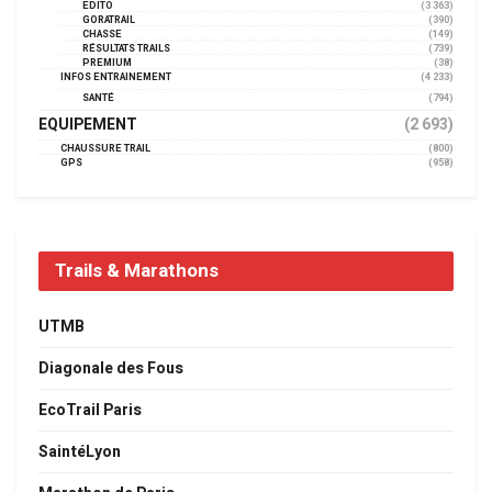
EDITO
(3 363)
GORATRAIL
(390)
CHASSE
(149)
RÉSULTATS TRAILS
(739)
PREMIUM
(38)
INFOS ENTRAINEMENT
(4 233)
SANTÉ
(794)
EQUIPEMENT
(2 693)
CHAUSSURE TRAIL
(800)
GPS
(958)
Trails & Marathons
UTMB
Diagonale des Fous
EcoTrail Paris
SaintéLyon