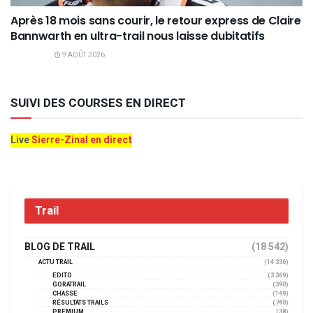
Après 18 mois sans courir, le retour express de Claire
Bannwarth en ultra-trail nous laisse dubitatifs
9 AOÛT 2026
SUIVI DES COURSES EN DIRECT
Live
Sierre-Zinal en direct
Trail
BLOG DE TRAIL
(18 542)
ACTU TRAIL
(14 336)
EDITO
(3 369)
GORATRAIL
(390)
CHASSE
(149)
RÉSULTATS TRAILS
(740)
PREMIUM
(38)