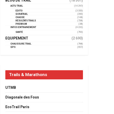
BLOG DE TRAIL
(18 501)
ACTU TRAIL
(14 297)
EDITO
(3 350)
GORATRAIL
(390)
CHASSE
(148)
RÉSULTATS TRAILS
(738)
PREMIUM
(38)
INFOS ENTRAINEMENT
(4 232)
SANTÉ
(793)
EQUIPEMENT
(2 690)
CHAUSSURE TRAIL
(798)
GPS
(957)
Trails & Marathons
UTMB
Diagonale des Fous
EcoTrail Paris