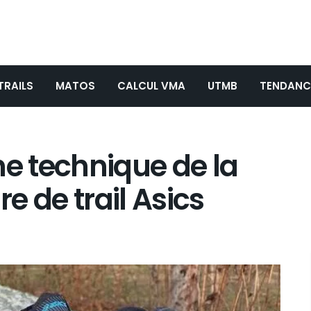
TRAILS
MATOS
CALCUL VMA
UTMB
TENDANC
he technique de la
e de trail Asics