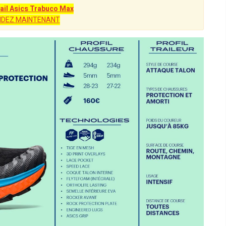
ail Asics Trabuco Max
DEZ MAINTENANT