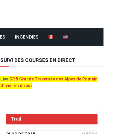
ES
INCENDIES
SUIVI DES COURSES EN DIRECT
Live
GR 5 Grande Traversée des Alpes de Romain
Olivier en direct
Trail