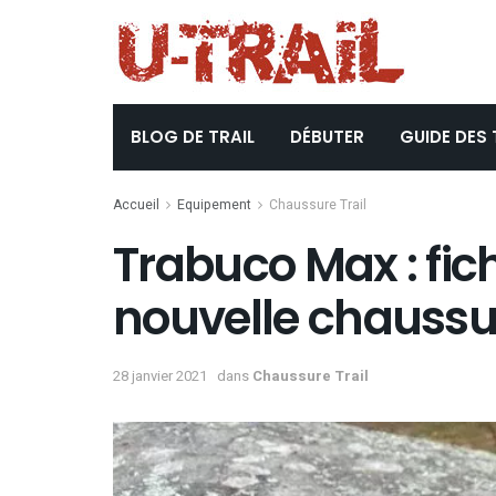
BLOG DE TRAIL
DÉBUTER
GUIDE DES 
Accueil
Equipement
Chaussure Trail
Trabuco Max : fic
nouvelle chaussur
28 janvier 2021
dans
Chaussure Trail