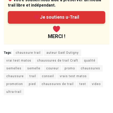
trail libre et indépendant.
Je soutiens u-Trail
MERCI !
Tags:
chaussure trail
auteur Gaël Dutigny
vrai test matos
chaussures de trail Craft
qualité
semelles
semelle
coureur
promo
chaussures
chaussure
trail
conseil
vrais test matos
promotion
pied
chaussures de trail
test
video
ultra-trail