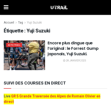
Accueil
Tag
Yuji Suzuki
Étiquette :
Yuji Suzuki
Encore plus dingue que
ACTU TRAIL
l’original : le Forrest Gump
japonais, Yuji Suzuki.
28 JANVIER 2025
SUIVI DES COURSES EN DIRECT
Live
GR 5 Grande Traversée des Alpes de Romain Olivier en
direct