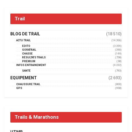
Trail
BLOG DE TRAIL
(18 510)
ACTU TRAIL
(14 306)
EDITO
(3 354)
GORATRAIL
(390)
CHASSE
(149)
RÉSULTATS TRAILS
(738)
PREMIUM
(38)
INFOS ENTRAINEMENT
(4 232)
SANTÉ
(793)
EQUIPEMENT
(2 693)
CHAUSSURE TRAIL
(800)
GPS
(958)
Trails & Marathons