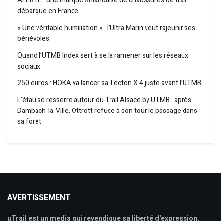
ALERTE : une marque finlandaise de chaussures de trail
débarque en France
« Une véritable humiliation » : l’Ultra Marin veut rajeunir ses
bénévoles
Quand l’UTMB Index sert à se la ramener sur les réseaux
sociaux
250 euros : HOKA va lancer sa Tecton X 4 juste avant l’UTMB
L’étau se resserre autour du Trail Alsace by UTMB : après
Dambach-la-Ville, Ottrott refuse à son tour le passage dans
sa forêt
AVERTISSEMENT
uTrail est un media qui revendique sa liberté d'expression,