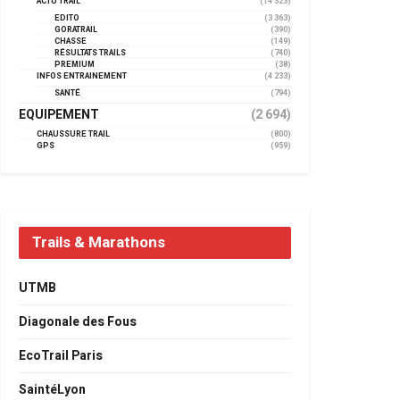
ACTU TRAIL
(14 323)
EDITO
(3 363)
GORATRAIL
(390)
CHASSE
(149)
RÉSULTATS TRAILS
(740)
PREMIUM
(38)
INFOS ENTRAINEMENT
(4 233)
SANTÉ
(794)
EQUIPEMENT
(2 694)
CHAUSSURE TRAIL
(800)
GPS
(959)
Trails & Marathons
UTMB
Diagonale des Fous
EcoTrail Paris
SaintéLyon