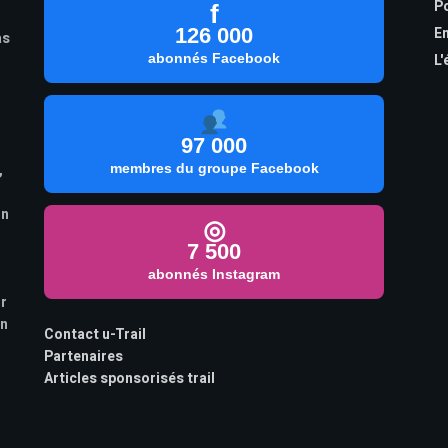
Po
f
126 000
En
as
abonnés Facebook
L'
97 000
,
membres du groupe Facebook
on
◎
7 500
abonnés Instagram
ur
on
Contact u-Trail
Partenaires
Articles sponsorisés trail