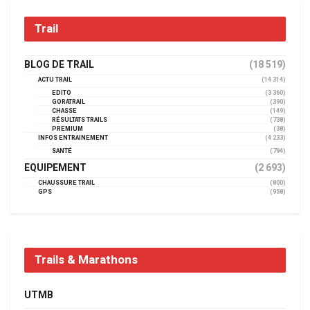
Trail
BLOG DE TRAIL
(18 519)
ACTU TRAIL
(14 314)
EDITO
(3 360)
GORATRAIL
(390)
CHASSE
(149)
RÉSULTATS TRAILS
(738)
PREMIUM
(38)
INFOS ENTRAINEMENT
(4 233)
SANTÉ
(794)
EQUIPEMENT
(2 693)
CHAUSSURE TRAIL
(800)
GPS
(958)
Trails & Marathons
UTMB