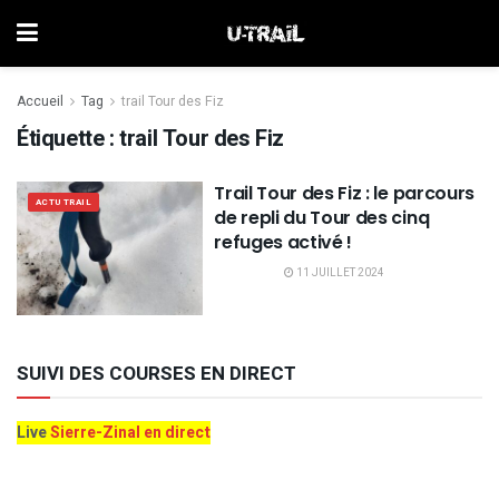
Accueil
Tag
trail Tour des Fiz
Étiquette :
trail Tour des Fiz
Trail Tour des Fiz : le parcours
ACTU TRAIL
de repli du Tour des cinq
refuges activé !
11 JUILLET 2024
SUIVI DES COURSES EN DIRECT
Live
Sierre-Zinal en direct