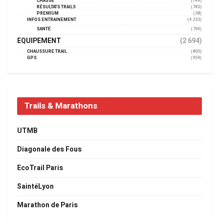
CHASSE
(149)
RÉSULTATS TRAILS
(740)
PREMIUM
(38)
INFOS ENTRAINEMENT
(4 233)
SANTÉ
(794)
EQUIPEMENT
(2 694)
CHAUSSURE TRAIL
(800)
GPS
(959)
Trails & Marathons
UTMB
Diagonale des Fous
EcoTrail Paris
SaintéLyon
Marathon de Paris