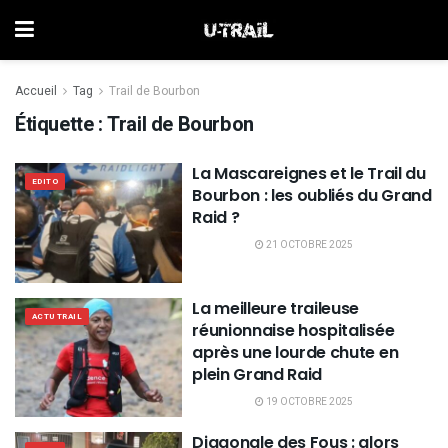
Accueil
Tag
Trail de Bourbon
Étiquette :
Trail de Bourbon
La Mascareignes et le Trail du
EDITO
Bourbon : les oubliés du Grand
Raid ?
21 OCTOBRE 2025
La meilleure traileuse
ACTU TRAIL
réunionnaise hospitalisée
après une lourde chute en
plein Grand Raid
19 OCTOBRE 2025
Diagonale des Fous : alors