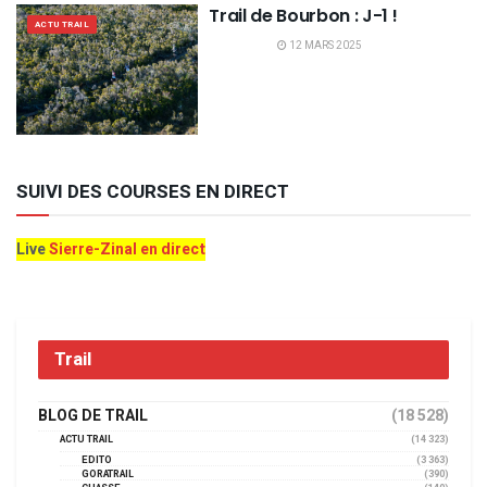
Trail de Bourbon : J-1 !
ACTU TRAIL
12 MARS 2025
SUIVI DES COURSES EN DIRECT
Live
Sierre-Zinal en direct
Trail
BLOG DE TRAIL
(18 528)
ACTU TRAIL
(14 323)
EDITO
(3 363)
GORATRAIL
(390)