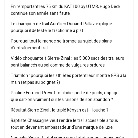
En remportant les 75 km du KAT100 by UTMB, Hugo Deck
continue son année sans faute
Le champion de trail Aurélien Dunand-Pallaz explique
pourquoi il déteste le fractionné à plat
Pourquoi tout le monde se trompe au sujet des plans
d’entraînement trail
Vidéo choquante à Sierre-Zinal : les 5 000 sacs des traileurs
sont balancés au sol comme de vulgaires ordures
Triathlon : pourquoi les athlètes portent leur montre GPS à la
main (et pas au poignet ?)
Pauline Ferrand-Prévot : maladie, perte de poids, dopage…
que sait-on vraiment sur les raisons de son abandon ?
Résultat Sierre Zinal : le triplé kényan est-il louche ?
Baptiste Chassagne veut rendre le trail accessible à tous…
tout en devenant ambassadeur d’une marque de luxe
Nouchka Simic : faut-il croire une diététicienne sponsorisée