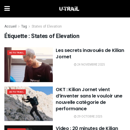
Accueil
Tag
States of Elevation
Étiquette :
States of Elevation
Les secrets inavoués de Kilian
ACTU TRAIL
Jornet
24 NOVEMBRE 2025
OKT : Kilian Jornet vient
ACTU TRAIL
d’inventer sans le vouloir une
nouvelle catégorie de
performance
29 OCTOBRE 2025
Video : 20 minutes de Kilian