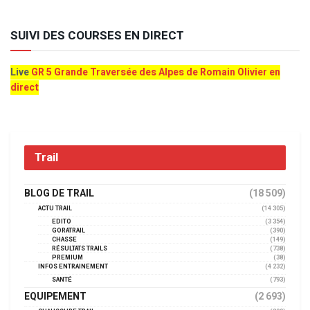
SUIVI DES COURSES EN DIRECT
Live
GR 5 Grande Traversée des Alpes de Romain Olivier en
direct
Trail
BLOG DE TRAIL
(18 509)
ACTU TRAIL
(14 305)
EDITO
(3 354)
GORATRAIL
(390)
CHASSE
(149)
RÉSULTATS TRAILS
(738)
PREMIUM
(38)
INFOS ENTRAINEMENT
(4 232)
SANTÉ
(793)
EQUIPEMENT
(2 693)