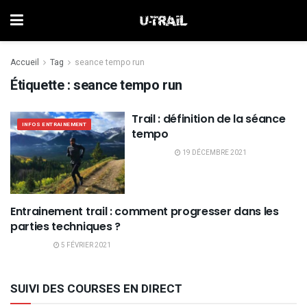
Accueil
Tag
seance tempo run
Étiquette :
seance tempo run
Trail : définition de la séance
INFOS ENTRAINEMENT
tempo
19 DÉCEMBRE 2021
Entrainement trail : comment progresser dans les
INFOS ENTRAINEMENT
parties techniques ?
5 FÉVRIER 2021
SUIVI DES COURSES EN DIRECT