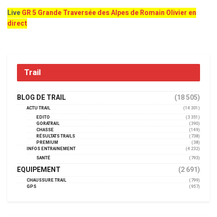
Live
GR 5 Grande Traversée des Alpes de Romain Olivier en
direct
Trail
BLOG DE TRAIL
(18 505)
ACTU TRAIL
(14 301)
EDITO
(3 351)
GORATRAIL
(390)
CHASSE
(149)
RÉSULTATS TRAILS
(738)
PREMIUM
(38)
INFOS ENTRAINEMENT
(4 232)
SANTÉ
(793)
EQUIPEMENT
(2 691)
CHAUSSURE TRAIL
(799)
GPS
(957)