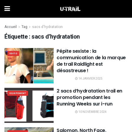
Accueil
Tag
sacs d'hydratation
Étiquette :
sacs d’hydratation
Pépite sexiste : la
EDITO
communication de la marque
de trail Raidlight est
désastreuse !
14 JANVIER 2025
2 sacs d’hydratation trail en
EQUIPEMENT
promotion pendant les
Running Weeks sur i-run
10 NOVEMBRE 2024
Salomon, North Face,