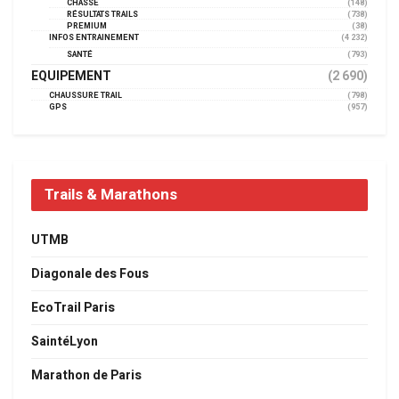
CHASSE
(148)
RÉSULTATS TRAILS
(738)
PREMIUM
(38)
INFOS ENTRAINEMENT
(4 232)
SANTÉ
(793)
EQUIPEMENT
(2 690)
CHAUSSURE TRAIL
(798)
GPS
(957)
Trails & Marathons
UTMB
Diagonale des Fous
EcoTrail Paris
SaintéLyon
Marathon de Paris