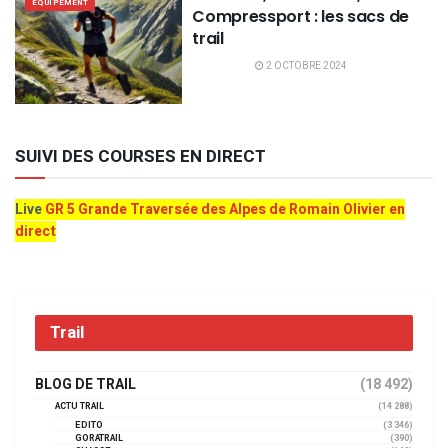
EQUIPEMENT
Compressport : les sacs de
trail
2 OCTOBRE 2024
SUIVI DES COURSES EN DIRECT
Live
GR 5 Grande Traversée des Alpes de Romain Olivier en
direct
Trail
BLOG DE TRAIL
(18 492)
ACTU TRAIL
(14 288)
EDITO
(3 346)
GORATRAIL
(390)