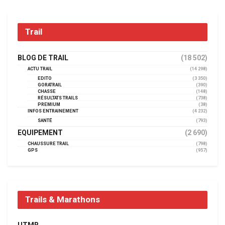
Trail
BLOG DE TRAIL
(18 502)
ACTU TRAIL
(14 298)
EDITO
(3 350)
GORATRAIL
(390)
CHASSE
(148)
RÉSULTATS TRAILS
(738)
PREMIUM
(38)
INFOS ENTRAINEMENT
(4 232)
SANTÉ
(793)
EQUIPEMENT
(2 690)
CHAUSSURE TRAIL
(798)
GPS
(957)
Trails & Marathons