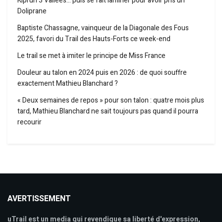
Kiprun 3 Vallées… puis se fait laminer pour avoir pris un
Doliprane
Baptiste Chassagne, vainqueur de la Diagonale des Fous
2025, favori du Trail des Hauts-Forts ce week-end
Le trail se met à imiter le principe de Miss France
Douleur au talon en 2024 puis en 2026 : de quoi souffre
exactement Mathieu Blanchard ?
« Deux semaines de repos » pour son talon : quatre mois plus
tard, Mathieu Blanchard ne sait toujours pas quand il pourra
recourir
AVERTISSEMENT
uTrail est un media qui revendique sa liberté d'expression,