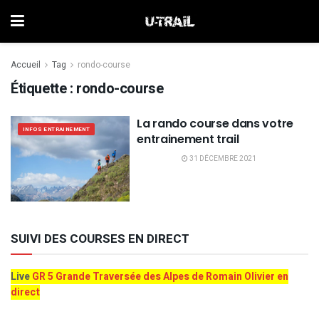
Accueil
Tag
rondo-course
Étiquette :
rondo-course
La rando course dans votre
INFOS ENTRAINEMENT
entrainement trail
31 DÉCEMBRE 2021
SUIVI DES COURSES EN DIRECT
Live
GR 5 Grande Traversée des Alpes de Romain Olivier en
direct