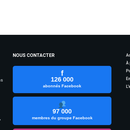
NOUS CONTACTER
Ac
À
Po
f
126 000
En
as
abonnés Facebook
L'
97 000
,
membres du groupe Facebook