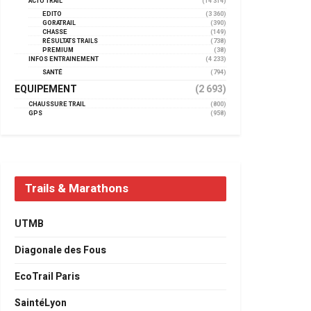
ACTU TRAIL
(14 314)
EDITO
(3 360)
GORATRAIL
(390)
CHASSE
(149)
RÉSULTATS TRAILS
(738)
PREMIUM
(38)
INFOS ENTRAINEMENT
(4 233)
SANTÉ
(794)
EQUIPEMENT
(2 693)
CHAUSSURE TRAIL
(800)
GPS
(958)
Trails & Marathons
UTMB
Diagonale des Fous
EcoTrail Paris
SaintéLyon