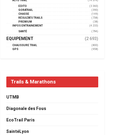
ACTU TRAIL
(14 314)
EDITO
(3 360)
GORATRAIL
(390)
CHASSE
(149)
RÉSULTATS TRAILS
(738)
PREMIUM
(38)
INFOS ENTRAINEMENT
(4 233)
SANTÉ
(794)
EQUIPEMENT
(2 693)
CHAUSSURE TRAIL
(800)
GPS
(958)
Trails & Marathons
UTMB
Diagonale des Fous
EcoTrail Paris
SaintéLyon