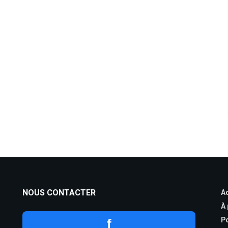
NOUS CONTACTER
Ac
À
Po
f