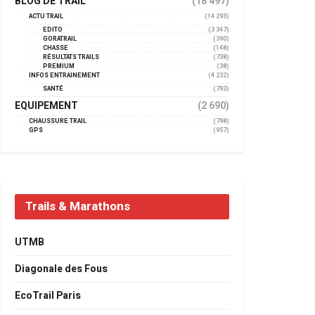
BLOG DE TRAIL
(18 497)
ACTU TRAIL
(14 293)
EDITO
(3 347)
GORATRAIL
(390)
CHASSE
(148)
RÉSULTATS TRAILS
(738)
PREMIUM
(38)
INFOS ENTRAINEMENT
(4 232)
SANTÉ
(793)
EQUIPEMENT
(2 690)
CHAUSSURE TRAIL
(798)
GPS
(957)
Trails & Marathons
UTMB
Diagonale des Fous
EcoTrail Paris