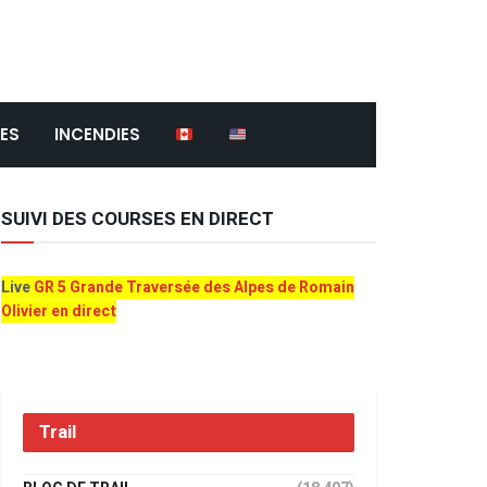
ES
INCENDIES
SUIVI DES COURSES EN DIRECT
Live
GR 5 Grande Traversée des Alpes de Romain
Olivier en direct
Trail