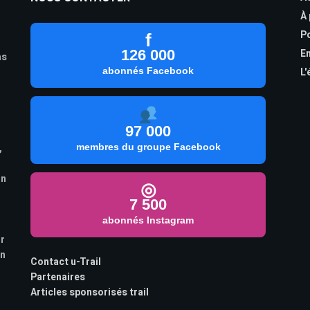
À
Po
f
126 000
En
as
abonnés Facebook
L'
97 000
,
membres du groupe Facebook
on
◎
7 500
abonnés Instagram
ur
on
Contact u-Trail
Partenaires
Articles sponsorisés trail