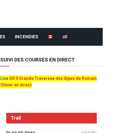
ES
INCENDIES
SUIVI DES COURSES EN DIRECT
Live
GR 5 Grande Traversée des Alpes de Romain
Olivier en direct
Trail