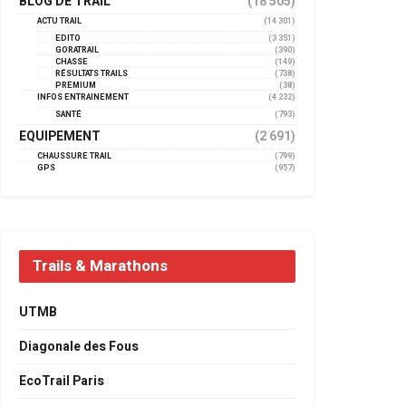
BLOG DE TRAIL
(18 505)
ACTU TRAIL
(14 301)
EDITO
(3 351)
GORATRAIL
(390)
CHASSE
(149)
RÉSULTATS TRAILS
(738)
PREMIUM
(38)
INFOS ENTRAINEMENT
(4 232)
SANTÉ
(793)
EQUIPEMENT
(2 691)
CHAUSSURE TRAIL
(799)
GPS
(957)
Trails & Marathons
UTMB
Diagonale des Fous
EcoTrail Paris