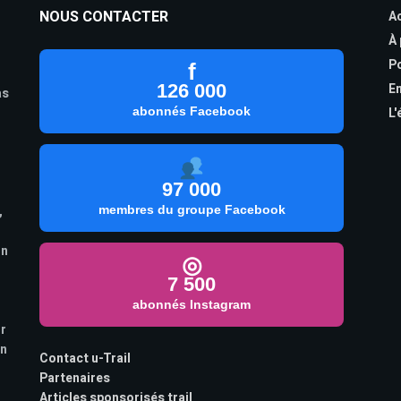
NOUS CONTACTER
Ac
À
Po
f
126 000
En
as
abonnés Facebook
L'
97 000
,
membres du groupe Facebook
on
◎
7 500
abonnés Instagram
ur
on
Contact u-Trail
Partenaires
Articles sponsorisés trail