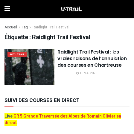
Accueil
Tag
Raidlight Trail Festival
Étiquette :
Raidlight Trail Festival
Raidlight Trail Festival : les
ACTU TRAIL
vraies raisons de l’annulation
des courses en Chartreuse
16 MAI 2026
SUIVI DES COURSES EN DIRECT
Live
GR 5 Grande Traversée des Alpes de Romain Olivier en
direct