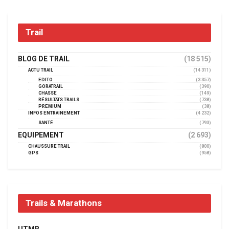
Trail
BLOG DE TRAIL
(18 515)
ACTU TRAIL
(14 311)
EDITO
(3 357)
GORATRAIL
(390)
CHASSE
(149)
RÉSULTATS TRAILS
(738)
PREMIUM
(38)
INFOS ENTRAINEMENT
(4 232)
SANTÉ
(793)
EQUIPEMENT
(2 693)
CHAUSSURE TRAIL
(800)
GPS
(958)
Trails & Marathons