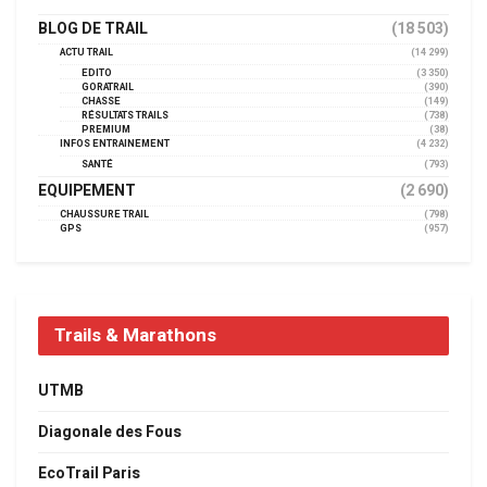
BLOG DE TRAIL
(18 503)
ACTU TRAIL
(14 299)
EDITO
(3 350)
GORATRAIL
(390)
CHASSE
(149)
RÉSULTATS TRAILS
(738)
PREMIUM
(38)
INFOS ENTRAINEMENT
(4 232)
SANTÉ
(793)
EQUIPEMENT
(2 690)
CHAUSSURE TRAIL
(798)
GPS
(957)
Trails & Marathons
UTMB
Diagonale des Fous
EcoTrail Paris