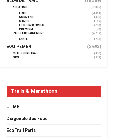
BLOG DE TRAIL
(18 509)
ACTU TRAIL
(14 305)
EDITO
(3 354)
GORATRAIL
(390)
CHASSE
(149)
RÉSULTATS TRAILS
(738)
PREMIUM
(38)
INFOS ENTRAINEMENT
(4 232)
SANTÉ
(793)
EQUIPEMENT
(2 693)
CHAUSSURE TRAIL
(800)
GPS
(958)
Trails & Marathons
UTMB
Diagonale des Fous
EcoTrail Paris