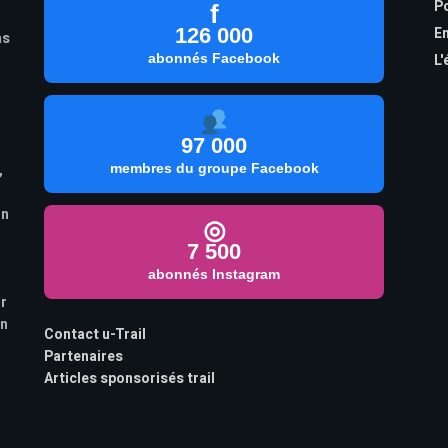
Po
f
126 000
En
as
abonnés Facebook
L'
97 000
,
membres du groupe Facebook
on
◎
7 500
abonnés Instagram
ur
on
Contact u-Trail
Partenaires
Articles sponsorisés trail