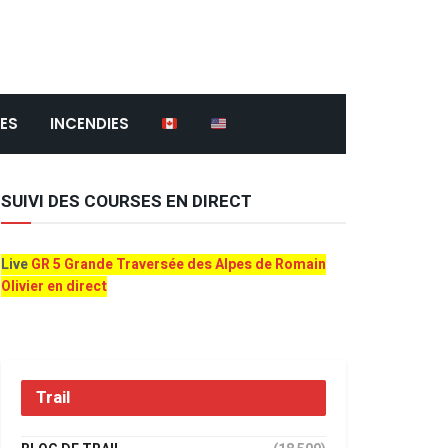
ES
INCENDIES
SUIVI DES COURSES EN DIRECT
Live
GR 5 Grande Traversée des Alpes de Romain
Olivier en direct
Trail