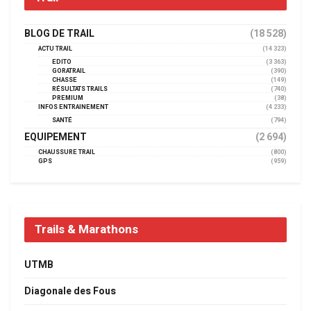
BLOG DE TRAIL
(18 528)
ACTU TRAIL
(14 323)
EDITO
(3 363)
GORATRAIL
(390)
CHASSE
(149)
RÉSULTATS TRAILS
(740)
PREMIUM
(38)
INFOS ENTRAINEMENT
(4 233)
SANTÉ
(794)
EQUIPEMENT
(2 694)
CHAUSSURE TRAIL
(800)
GPS
(959)
Trails & Marathons
UTMB
Diagonale des Fous