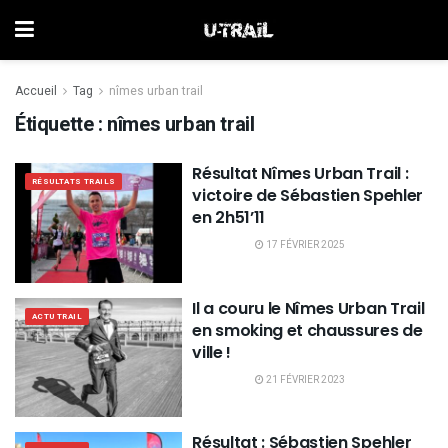
Accueil
Tag
nîmes urban trail
Étiquette :
nîmes urban trail
Résultat Nîmes Urban Trail :
RÉSULTATS TRAILS
victoire de Sébastien Spehler
en 2h51’11
17 FÉVRIER 2025
Il a couru le Nîmes Urban Trail
ACTU TRAIL
en smoking et chaussures de
ville !
21 FÉVRIER 2023
Résultat : Sébastien Spehler