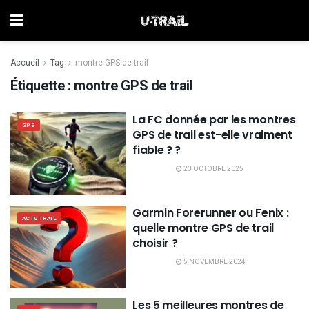
Accueil
Tag
montre GPS de trail
Étiquette :
montre GPS de trail
La FC donnée par les montres
GPS
GPS de trail est-elle vraiment
fiable ? ?
23 OCTOBRE 2025
Garmin Forerunner ou Fenix :
ACTU TRAIL
quelle montre GPS de trail
choisir ?
5 NOVEMBRE 2024
Les 5 meilleures montres de