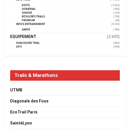
EDITO
(3 363)
GORATRAIL
(390)
CHASSE
(149)
RÉSULTATS TRAILS
(739)
PREMIUM
(38)
INFOS ENTRAINEMENT
(4 233)
SANTÉ
(794)
EQUIPEMENT
(2 693)
CHAUSSURE TRAIL
(800)
GPS
(958)
Trails & Marathons
UTMB
Diagonale des Fous
EcoTrail Paris
SaintéLyon