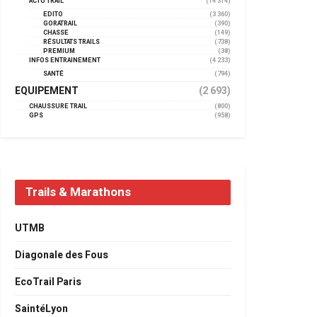
ACTU TRAIL
(14 314)
EDITO
(3 360)
GORATRAIL
(390)
CHASSE
(149)
RÉSULTATS TRAILS
(738)
PREMIUM
(38)
INFOS ENTRAINEMENT
(4 233)
SANTÉ
(794)
EQUIPEMENT
(2 693)
CHAUSSURE TRAIL
(800)
GPS
(958)
Trails & Marathons
UTMB
Diagonale des Fous
EcoTrail Paris
SaintéLyon