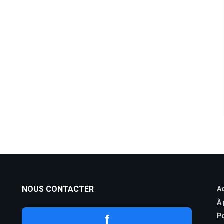
NOUS CONTACTER
Ac
À
Po
f