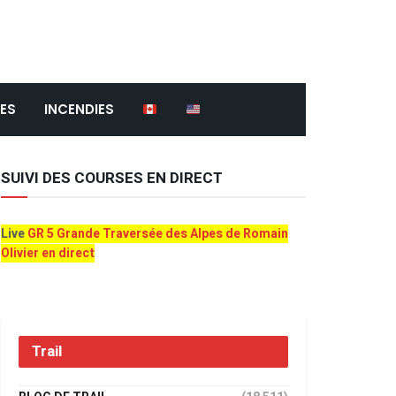
ES
INCENDIES
SUIVI DES COURSES EN DIRECT
Live
GR 5 Grande Traversée des Alpes de Romain
Olivier en direct
Trail