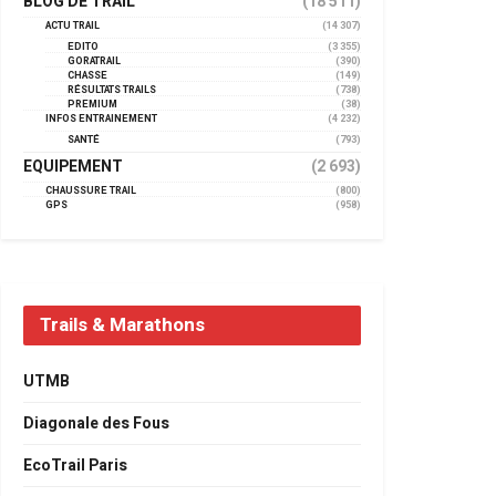
BLOG DE TRAIL
(18 511)
ACTU TRAIL
(14 307)
EDITO
(3 355)
GORATRAIL
(390)
CHASSE
(149)
RÉSULTATS TRAILS
(738)
PREMIUM
(38)
INFOS ENTRAINEMENT
(4 232)
SANTÉ
(793)
EQUIPEMENT
(2 693)
CHAUSSURE TRAIL
(800)
GPS
(958)
Trails & Marathons
UTMB
Diagonale des Fous
EcoTrail Paris