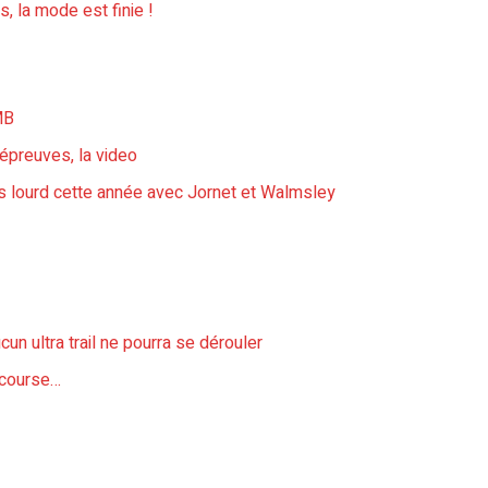
, la mode est finie !
MB
s épreuves, la video
rès lourd cette année avec Jornet et Walmsley
un ultra trail ne pourra se dérouler
a course…