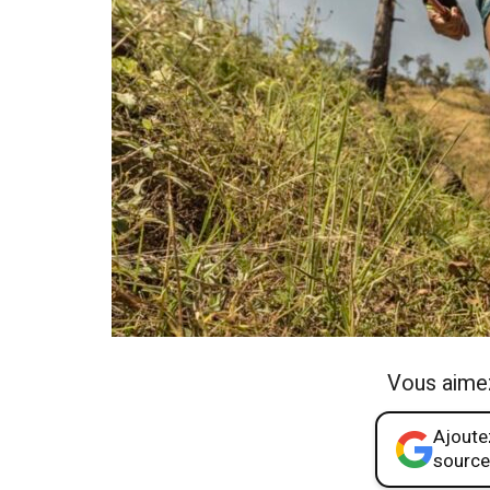
Vous aime
Ajoutez
source