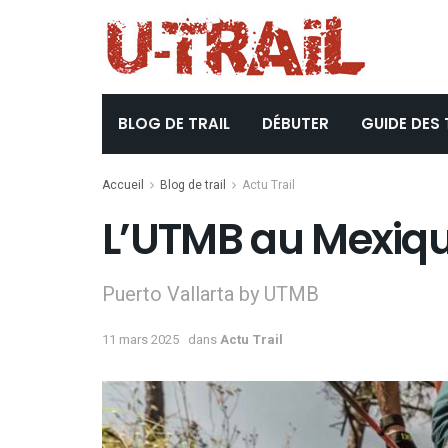
BLOG DE TRAIL
DÉBUTER
GUIDE DES 
Accueil
Blog de trail
Actu Trail
L’UTMB au Mexiq
Puerto Vallarta by UTMB
11 mars 2025
dans
Actu Trail