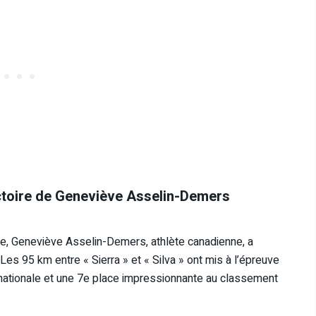
ictoire de Geneviève Asselin-Demers
ge, Geneviève Asselin-Demers, athlète canadienne, a
 Les 95 km entre « Sierra » et « Silva » ont mis à l’épreuve
ernationale et une 7e place impressionnante au classement