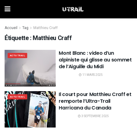
Accueil
Tag
Matthieu Craff
Étiquette :
Matthieu Craff
Mont Blanc : video d’un
ACTU TRAIL
alpiniste qui glisse au sommet
de l’Aiguille du Midi
11 MARS 2025
Il court pour Matthieu Craff et
ACTU TRAIL
remporte l’Ultra-Trail
Harricana du Canada
3 SEPTEMBRE 2025