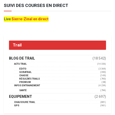
SUIVI DES COURSES EN DIRECT
Live
Sierre-Zinal en direct
Trail
BLOG DE TRAIL
(18 542)
ACTU TRAIL
(14 336)
EDITO
(3 369)
GORATRAIL
(390)
CHASSE
(149)
RÉSULTATS TRAILS
(740)
PREMIUM
(38)
INFOS ENTRAINEMENT
(4 234)
SANTÉ
(794)
EQUIPEMENT
(2 697)
CHAUSSURE TRAIL
(801)
GPS
(961)