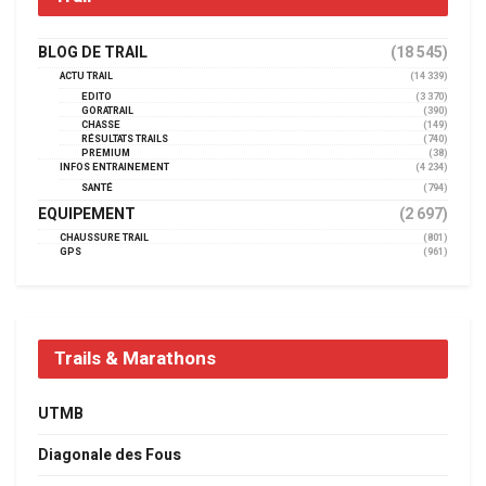
BLOG DE TRAIL
(18 545)
ACTU TRAIL
(14 339)
EDITO
(3 370)
GORATRAIL
(390)
CHASSE
(149)
RÉSULTATS TRAILS
(740)
PREMIUM
(38)
INFOS ENTRAINEMENT
(4 234)
SANTÉ
(794)
EQUIPEMENT
(2 697)
CHAUSSURE TRAIL
(801)
GPS
(961)
Trails & Marathons
UTMB
Diagonale des Fous