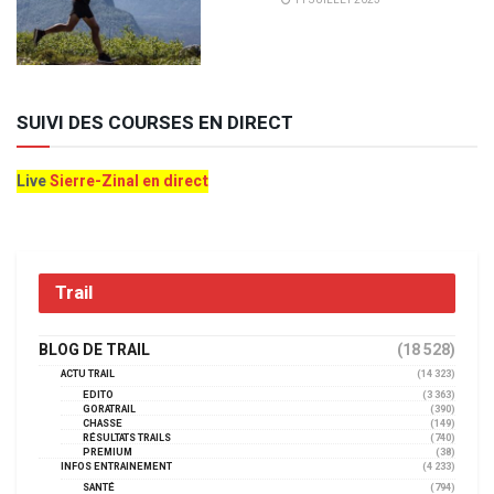
SUIVI DES COURSES EN DIRECT
Live
Sierre-Zinal en direct
Trail
BLOG DE TRAIL
(18 528)
ACTU TRAIL
(14 323)
EDITO
(3 363)
GORATRAIL
(390)
CHASSE
(149)
RÉSULTATS TRAILS
(740)
PREMIUM
(38)
INFOS ENTRAINEMENT
(4 233)
SANTÉ
(794)