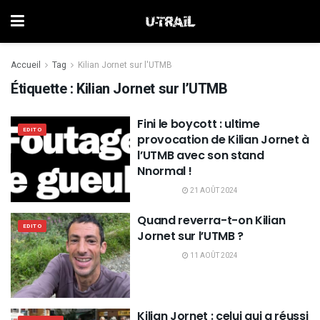
Accueil
Tag
Kilian Jornet sur l'UTMB
Étiquette :
Kilian Jornet sur l’UTMB
Fini le boycott : ultime
EDITO
provocation de Kilian Jornet à
l’UTMB avec son stand
Nnormal !
21 AOÛT 2024
Quand reverra-t-on Kilian
EDITO
Jornet sur l’UTMB ?
11 AOÛT 2024
Kilian Jornet : celui qui a réussi