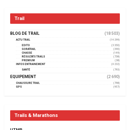
Trail
BLOG DE TRAIL
(18 503)
ACTU TRAIL
(14 299)
EDITO
(3 350)
GORATRAIL
(390)
CHASSE
(149)
RÉSULTATS TRAILS
(738)
PREMIUM
(38)
INFOS ENTRAINEMENT
(4 232)
SANTÉ
(793)
EQUIPEMENT
(2 690)
CHAUSSURE TRAIL
(798)
GPS
(957)
Trails & Marathons