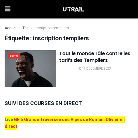
Accueil
Tag
inscription templiers
Étiquette :
inscription templiers
Tout le monde râle contre les
EDITO
tarifs des Templiers
17 DÉCEMBRE 2023
SUIVI DES COURSES EN DIRECT
Live
GR 5 Grande Traversée des Alpes de Romain Olivier en
direct