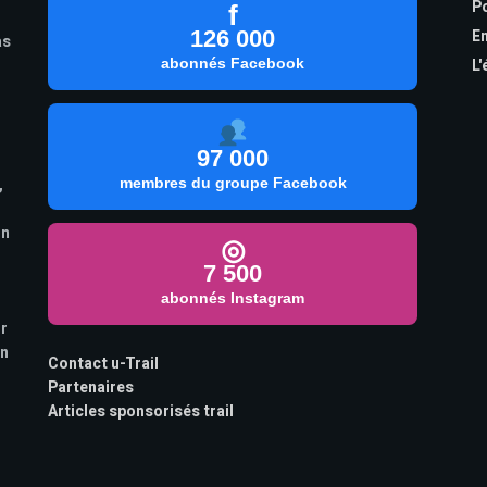
Po
f
126 000
En
as
abonnés Facebook
L'
97 000
,
membres du groupe Facebook
on
◎
7 500
abonnés Instagram
ur
on
Contact u-Trail
Partenaires
Articles sponsorisés trail