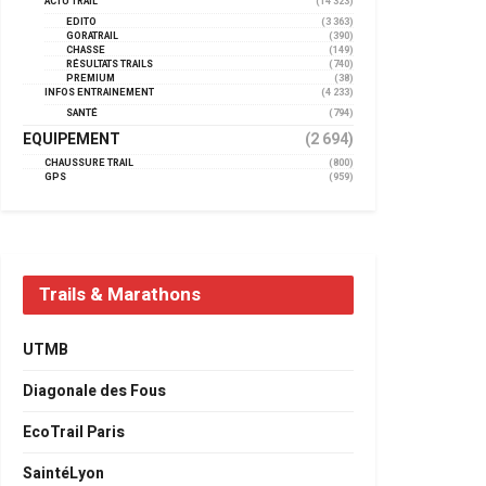
ACTU TRAIL
(14 323)
EDITO
(3 363)
GORATRAIL
(390)
CHASSE
(149)
RÉSULTATS TRAILS
(740)
PREMIUM
(38)
INFOS ENTRAINEMENT
(4 233)
SANTÉ
(794)
EQUIPEMENT
(2 694)
CHAUSSURE TRAIL
(800)
GPS
(959)
Trails & Marathons
UTMB
Diagonale des Fous
EcoTrail Paris
SaintéLyon