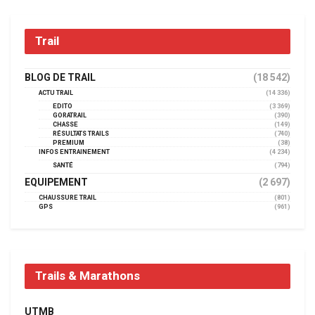
Trail
BLOG DE TRAIL
(18 542)
ACTU TRAIL
(14 336)
EDITO
(3 369)
GORATRAIL
(390)
CHASSE
(149)
RÉSULTATS TRAILS
(740)
PREMIUM
(38)
INFOS ENTRAINEMENT
(4 234)
SANTÉ
(794)
EQUIPEMENT
(2 697)
CHAUSSURE TRAIL
(801)
GPS
(961)
Trails & Marathons
UTMB