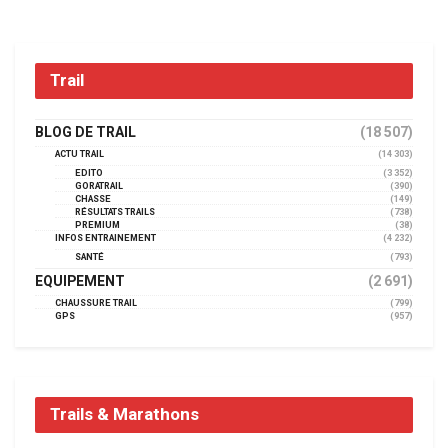
Trail
BLOG DE TRAIL
(18 507)
ACTU TRAIL
(14 303)
EDITO
(3 352)
GORATRAIL
(390)
CHASSE
(149)
RÉSULTATS TRAILS
(738)
PREMIUM
(38)
INFOS ENTRAINEMENT
(4 232)
SANTÉ
(793)
EQUIPEMENT
(2 691)
CHAUSSURE TRAIL
(799)
GPS
(957)
Trails & Marathons