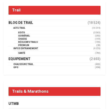
Trail
BLOG DE TRAIL
(18 524)
ACTU TRAIL
(14 319)
EDITO
(3 363)
GORATRAIL
(390)
CHASSE
(149)
RÉSULTATS TRAILS
(739)
PREMIUM
(38)
INFOS ENTRAINEMENT
(4 233)
SANTÉ
(794)
EQUIPEMENT
(2 693)
CHAUSSURE TRAIL
(800)
GPS
(958)
Trails & Marathons
UTMB