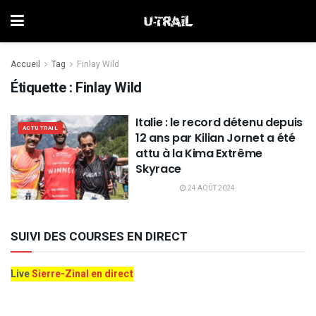
Accueil
Tag
Finlay Wild
Étiquette :
Finlay Wild
Italie : le record détenu depuis
ACTU TRAIL
12 ans par Kilian Jornet a été
attu à la Kima Extrême
Skyrace
24 AOÛT 2024
SUIVI DES COURSES EN DIRECT
Live
Sierre-Zinal en direct