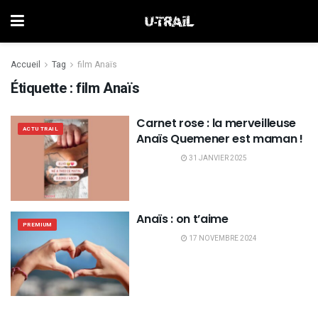
Accueil
Tag
film Anaïs
Étiquette :
film Anaïs
Carnet rose : la merveilleuse
ACTU TRAIL
Anaïs Quemener est maman !
31 JANVIER 2025
Anaïs : on t’aime
PREMIUM
17 NOVEMBRE 2024