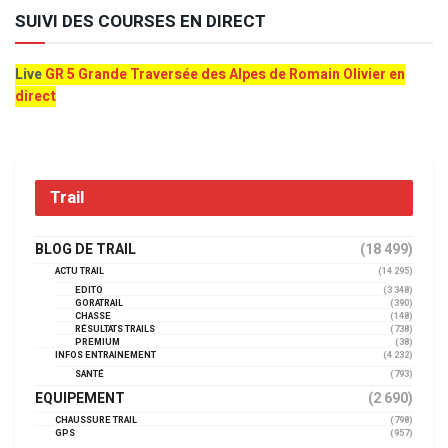
SUIVI DES COURSES EN DIRECT
Live
GR 5 Grande Traversée des Alpes de Romain Olivier en
direct
Trail
BLOG DE TRAIL
(18 499)
ACTU TRAIL
(14 295)
EDITO
(3 348)
GORATRAIL
(390)
CHASSE
(148)
RÉSULTATS TRAILS
(738)
PREMIUM
(38)
INFOS ENTRAINEMENT
(4 232)
SANTÉ
(793)
EQUIPEMENT
(2 690)
CHAUSSURE TRAIL
(798)
GPS
(957)