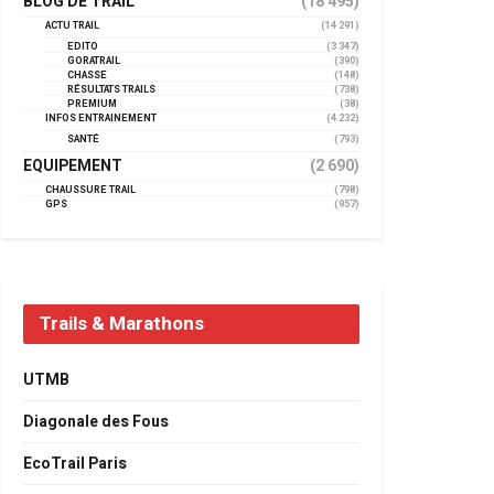
BLOG DE TRAIL
(18 495)
ACTU TRAIL
(14 291)
EDITO
(3 347)
GORATRAIL
(390)
CHASSE
(148)
RÉSULTATS TRAILS
(738)
PREMIUM
(38)
INFOS ENTRAINEMENT
(4 232)
SANTÉ
(793)
EQUIPEMENT
(2 690)
CHAUSSURE TRAIL
(798)
GPS
(957)
Trails & Marathons
UTMB
Diagonale des Fous
EcoTrail Paris