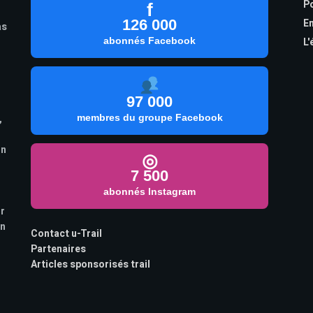
Po
f
126 000
En
as
abonnés Facebook
L'
97 000
,
membres du groupe Facebook
on
◎
7 500
abonnés Instagram
ur
on
Contact u-Trail
Partenaires
Articles sponsorisés trail