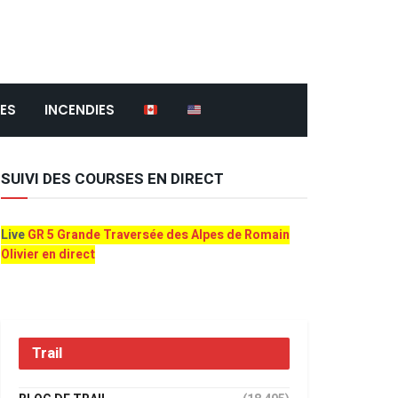
ES
INCENDIES
SUIVI DES COURSES EN DIRECT
Live
GR 5 Grande Traversée des Alpes de Romain
Olivier en direct
Trail