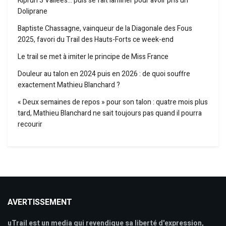
Kiprun 3 Vallées… puis se fait laminer pour avoir pris un
Doliprane
Baptiste Chassagne, vainqueur de la Diagonale des Fous
2025, favori du Trail des Hauts-Forts ce week-end
Le trail se met à imiter le principe de Miss France
Douleur au talon en 2024 puis en 2026 : de quoi souffre
exactement Mathieu Blanchard ?
« Deux semaines de repos » pour son talon : quatre mois plus
tard, Mathieu Blanchard ne sait toujours pas quand il pourra
recourir
AVERTISSEMENT
uTrail est un media qui revendique sa liberté d'expression,