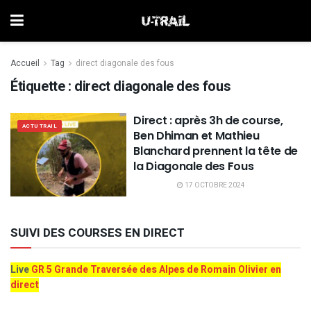
Accueil
Tag
direct diagonale des fous
Étiquette :
direct diagonale des fous
Direct : après 3h de course,
ACTU TRAIL
Ben Dhiman et Mathieu
Blanchard prennent la tête de
la Diagonale des Fous
17 OCTOBRE 2024
SUIVI DES COURSES EN DIRECT
Live
GR 5 Grande Traversée des Alpes de Romain Olivier en
direct