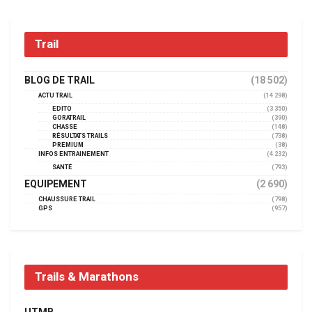
Trail
BLOG DE TRAIL
(18 502)
ACTU TRAIL
(14 298)
EDITO
(3 350)
GORATRAIL
(390)
CHASSE
(148)
RÉSULTATS TRAILS
(738)
PREMIUM
(38)
INFOS ENTRAINEMENT
(4 232)
SANTÉ
(793)
EQUIPEMENT
(2 690)
CHAUSSURE TRAIL
(798)
GPS
(957)
Trails & Marathons