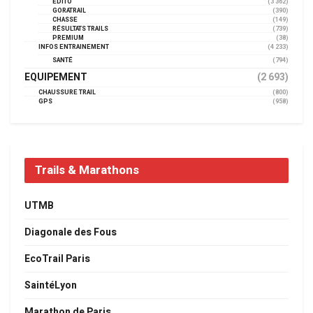
EDITO
(3 362)
GORATRAIL
(390)
CHASSE
(149)
RÉSULTATS TRAILS
(739)
PREMIUM
(38)
INFOS ENTRAINEMENT
(4 233)
SANTÉ
(794)
EQUIPEMENT
(2 693)
CHAUSSURE TRAIL
(800)
GPS
(958)
Trails & Marathons
UTMB
Diagonale des Fous
EcoTrail Paris
SaintéLyon
Marathon de Paris