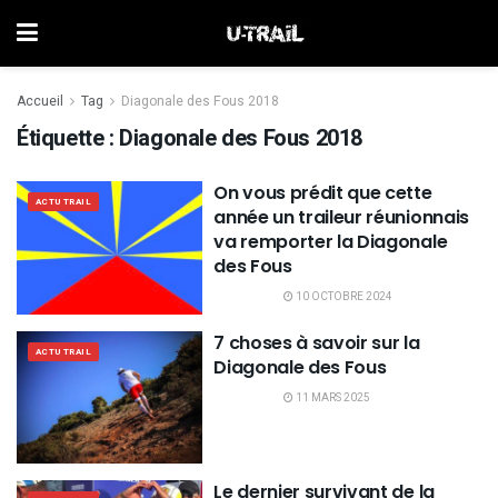
Accueil
Tag
Diagonale des Fous 2018
Étiquette :
Diagonale des Fous 2018
On vous prédit que cette
ACTU TRAIL
année un traileur réunionnais
va remporter la Diagonale
des Fous
10 OCTOBRE 2024
7 choses à savoir sur la
ACTU TRAIL
Diagonale des Fous
11 MARS 2025
Le dernier survivant de la