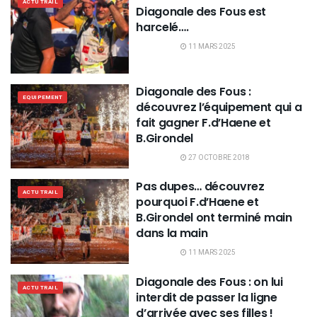
ACTU TRAIL
Diagonale des Fous est
harcelé….
11 MARS 2025
Diagonale des Fous :
EQUIPEMENT
découvrez l’équipement qui a
fait gagner F.d’Haene et
B.Girondel
27 OCTOBRE 2018
Pas dupes… découvrez
ACTU TRAIL
pourquoi F.d’Haene et
B.Girondel ont terminé main
dans la main
11 MARS 2025
Diagonale des Fous : on lui
ACTU TRAIL
interdit de passer la ligne
d’arrivée avec ses filles !