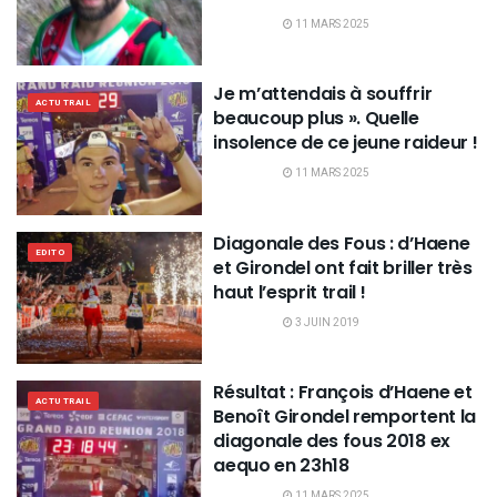
11 MARS 2025
Je m’attendais à souffrir
ACTU TRAIL
beaucoup plus ». Quelle
insolence de ce jeune raideur !
11 MARS 2025
Diagonale des Fous : d’Haene
EDITO
et Girondel ont fait briller très
haut l’esprit trail !
3 JUIN 2019
Résultat : François d’Haene et
ACTU TRAIL
Benoît Girondel remportent la
diagonale des fous 2018 ex
aequo en 23h18
11 MARS 2025